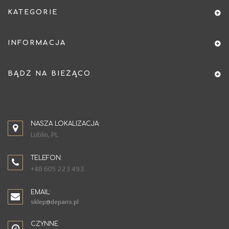
KATEGORIE
INFORMACJA
BĄDŹ NA BIEŻĄCO
NASZA LOKALIZACJA:
Lublin, PL
TELEFON:
+48 605 223 493
EMAIL:
sklep@deparis.pl
CZYNNE