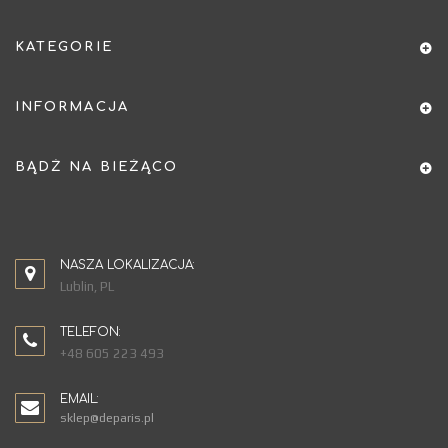
KATEGORIE
INFORMACJA
BĄDŹ NA BIEŻĄCO
NASZA LOKALIZACJA:
Lublin, PL
TELEFON:
+48 605 223 493
EMAIL:
sklep@deparis.pl