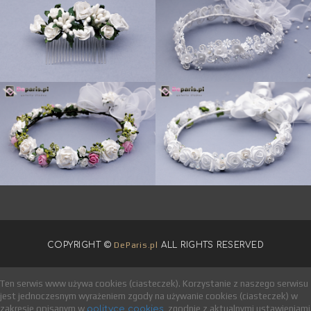
COPYRIGHT ©
DeParis.pl
ALL RIGHTS RESERVED
Ten serwis www używa cookies (ciasteczek). Korzystanie z naszego serwisu
jest jednoczesnym wyrażeniem zgody na używanie cookies (ciasteczek) w
zakresie opisanym w
, zgodnie z aktualnymi ustawieniami
polityce cookies