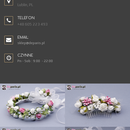
Lublin, PL
TELEFON:
+48 605 223 493
EMAIL:
sklep@deparis.pl
CZYNNE
Pn - Sob : 9:00 - 22:00