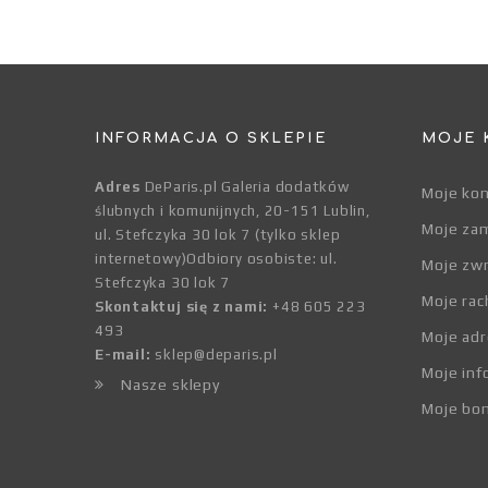
INFORMACJA O SKLEPIE
MOJE 
Adres
DeParis.pl Galeria dodatków
Moje ko
ślubnych i komunijnych, 20-151 Lublin,
Moje za
ul. Stefczyka 30 lok 7 (tylko sklep
internetowy)Odbiory osobiste: ul.
Moje zw
Stefczyka 30 lok 7
Moje rac
Skontaktuj się z nami:
+48 605 223
493
Moje adr
E-mail:
sklep@deparis.pl
Moje inf
Nasze sklepy
Moje bo