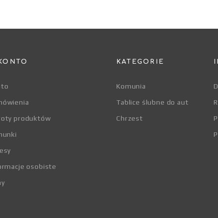
KONTO
KATEGORIE
nto
Komunia
D
mówienia
Tablice ślubne do aut
R
roty produktów
Chrzest
hunki
P
esy
ormacje osobiste
ny