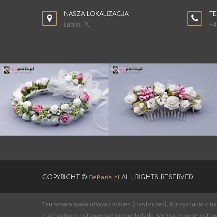
NASZA LOKALIZACJA:
TE
Lublin, PL
+4
COPYRIGHT ©
DeParis.pl
ALL RIGHTS RESERVED
Ten serwis www używa cookies (ciasteczek). Korzystanie z n
z aktualnymi ustawieniami przeglądarki. Można zmienić ustawi