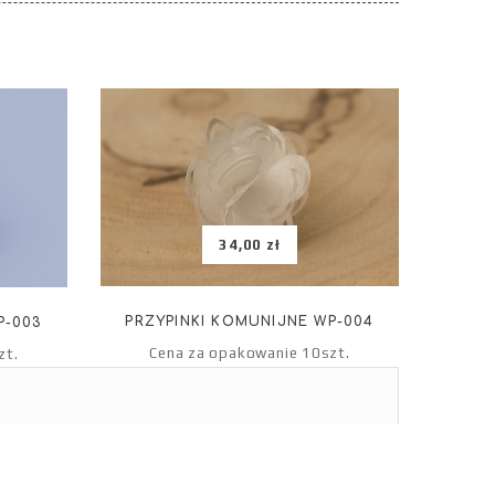
34,00 zł
PRZYPINKI KOMUNIJNE WP-004
P-003
PRZ
Cena za opakowanie 10szt.
zt.
C