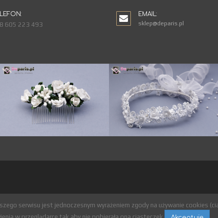
LEFON:
EMAIL:
sklep@deparis.pl
8 605 223 493
aszego serwisu jest jednoczesnym wyrażeniem zgody na używanie cookies (c
enia w przeglądarce tak aby nie pobierała ona ciasteczek.
Akceptuję