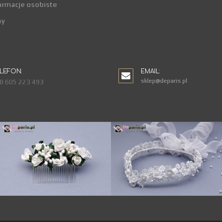
ormacje osobiste
ny
LEFON:
EMAIL:
sklep@deparis.pl
8 605 223 493