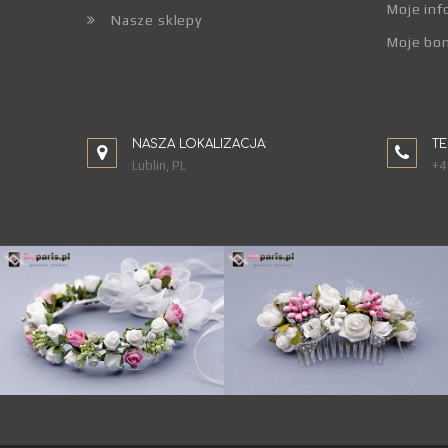
Moje inf
Nasze sklepy
Moje bo
NASZA LOKALIZACJA:
TE
Lublin, PL
+4