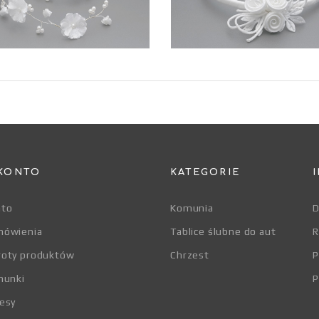
KONTO
KATEGORIE
nto
Komunia
D
mówienia
Tablice ślubne do aut
R
roty produktów
Chrzest
hunki
P
esy