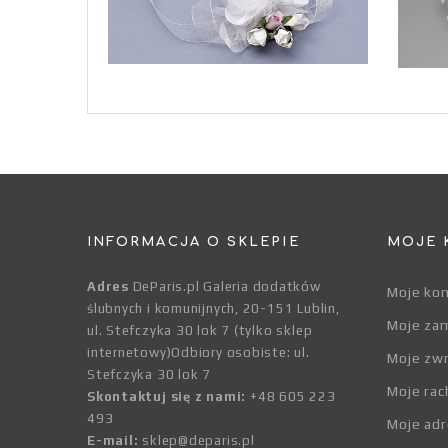
INFORMACJA O SKLEPIE
MOJE 
Adres
DeParis.pl Galeria dodatków
Moje ko
ślubnych i komunijnych, 20-151 Lublin,
Moje za
ul. Stefczyka 30 lok 7 (tylko sklep
internetowy)Odbiory osobiste: ul.
Moje zw
Stefczyka 30 lok 7
Moje rac
Skontaktuj się z nami:
+48 605 223
493
Moje adr
E-mail:
sklep@deparis.pl