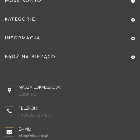
MOJE KONTO
KATEGORIE
INFORMACJA
BĄDŹ NA BIEŻĄCO
NASZA LOKALIZACJA:
Lublin, PL
TELEFON:
+48 605 223 493
EMAIL:
sklep@deparis.pl