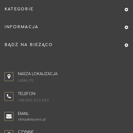
KATEGORIE
INFORMACJA
BĄDŹ NA BIEŻĄCO
NASZA LOKALIZACJA:
Lublin, PL
TELEFON:
+48 605 223 493
EMAIL:
sklep@deparis.pl
CZYNNE