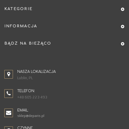
KATEGORIE
INFORMACJA
BĄDŹ NA BIEŻĄCO
NASZA LOKALIZACJA:
Lublin, PL
TELEFON:
+48 605 223 493
EMAIL:
sklep@deparis.pl
CZYNNE